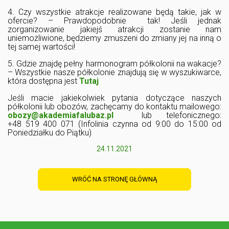
4. Czy wszystkie atrakcje realizowane będą takie, jak w
ofercie? – Prawdopodobnie tak! Jeśli jednak
zorganizowanie jakiejś atrakcji zostanie nam
uniemożliwione, będziemy zmuszeni do zmiany jej na inną o
tej samej wartości!
5. Gdzie znajdę pełny harmonogram półkolonii na wakacje?
– Wszystkie nasze półkolonie znajdują się w wyszukiwarce,
która dostępna jest
Tutaj
Jeśli macie jakiekolwiek pytania dotyczące naszych
półkolonii lub obozów, zachęcamy do kontaktu mailowego:
obozy@akademiafalubaz.pl
lub telefonicznego:
+48 519 400 071 (Infolinia czynna od 9:00 do 15:00 od
Poniedziałku do Piątku)
24.11.2021
WRÓĆ NA STRONĘ GŁÓWNĄ