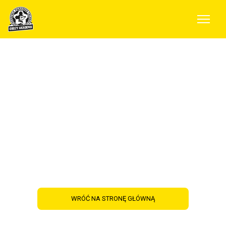
Dowiedz się więcej o
Naszych
półkoloniach!
WRÓĆ NA STRONĘ GŁÓWNĄ