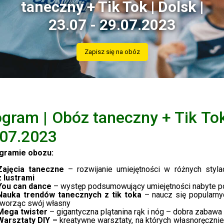
taneczny + Tik Tok | Dolsk |
23.07 - 29.07.2023
Zapisz się na obóz
gram | Obóz taneczny + Tik Tok 
.07.2023
gramie obozu:
Zajęcia taneczne
– rozwijanie umiejętności w różnych styl
z lustrami
You can dance
– występ podsumowujący umiejętności nabyte 
Nauka trendów tanecznych z tik toka
– naucz się popularny
tworząc swój własny
Mega twister
– gigantyczna plątanina rąk i nóg – dobra zabaw
Warsztaty DIY –
kreatywne warsztaty, na których własnoręczni