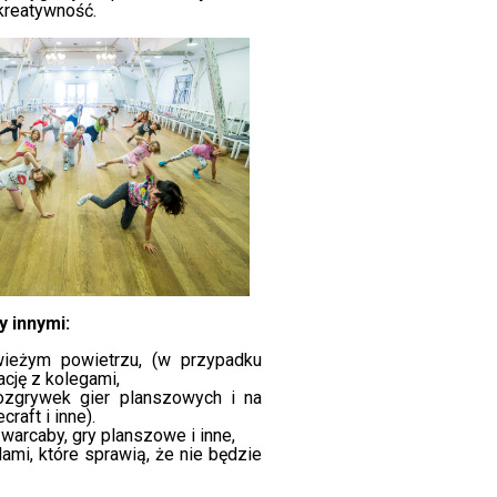
 kreatywność.
 innymi:
eżym powietrzu, (w przypadku
cję z kolegami,
zgrywek gier planszowych i na
raft i inne).
, warcaby, gry planszowe i inne,
mi, które sprawią, że nie będzie