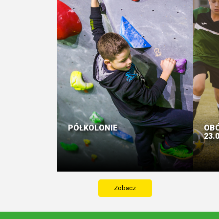
PÓŁKOLONIE
OBÓ
23.0
Zobacz