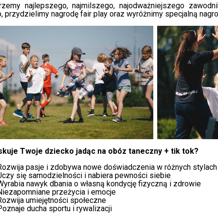
rzemy najlepszego, najmilszego, najodważniejszego zawodnik
, przydzielimy nagrodę fair play oraz wyróżnimy specjalną nagr
​
skuje Twoje dziecko jadąc na obóz taneczny + tik tok?
Rozwija pasje i zdobywa nowe doświadczenia w różnych stylach
Uczy się samodzielności i nabiera pewności siebie
Wyrabia nawyk dbania o własną kondycję fizyczną i zdrowie
Niezapomniane przeżycia i emocje
Rozwija umiejętności społeczne
Poznaje ducha sportu i rywalizacji