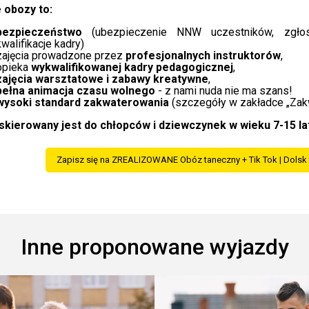
 obozy to:
bezpieczeństwo
(ubezpieczenie NNW uczestników, zgłos
kwalifikacje kadry)
zajęcia prowadzone przez
profesjonalnych instruktorów
,
opieka
wykwalifikowanej kadry pedagogicznej
,
zajęcia warsztatowe i zabawy kreatywne
,
pełna animacja czasu wolnego
- z nami nuda nie ma szans!
wysoki standard zakwaterowania
(szczegóły w zakładce „Zak
skierowany jest do chłopców i dziewczynek w wieku 7-15 la
Zapisz się na ZREALIZOWANE Obóz taneczny + Tik Tok | Dolsk |
Inne proponowane wyjazdy