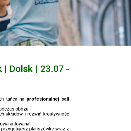
| Dolsk | 23.07 -
ach tańca na
profesjonalnej sali
podczas obozu
ch układów i rozwiń kreatywność
a gwarantowana!
e przygotujesz planszówkę wraz z