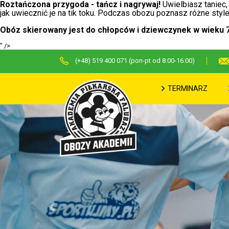
Roztańczona przygoda - tańcz i nagrywaj!
Uwielbiasz taniec,
jak uwiecznić je na tik toku. Podczas obozu poznasz różne sty
Obóz skierowany jest do chłopców i dziewczynek w wieku 7-
" />
(+48) 519 400 071 (pon-pt od 8:00-16:00)
TERMINARZ
Previous