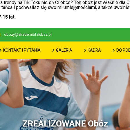
 a trendy na Tik Toku nie są Ci obce? Ten obóz jest właśnie dla
le tańca i pochwalisz się swoimi umiejętnościami, a także uwol
15 lat.
obozy@akademiafalubaz.pl
KONTAKT I PYTANIA
GALERIA
KADRA
DO PO
ZREALIZOWANE Obóz