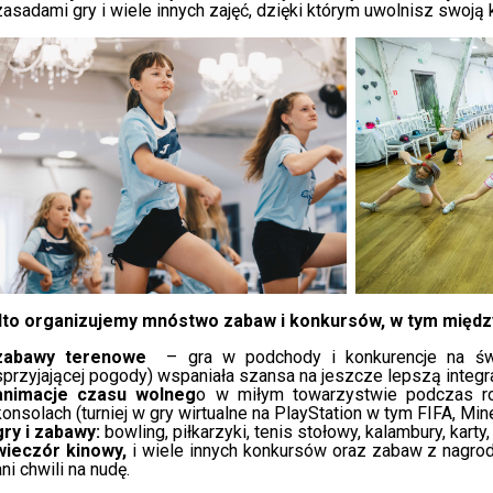
zasadami gry i wiele innych zajęć, dzięki którym uwolnisz swoją
to organizujemy mnóstwo zabaw i konkursów, w tym między
zabawy terenowe
– gra w podchody i konkurencje na świ
sprzyjającej pogody) wspaniała szansa na jeszcze lepszą integra
animacje czasu wolneg
o w miłym towarzystwie podczas ro
konsolach (turniej w gry wirtualne na PlayStation w tym FIFA, Minec
gry i zabawy:
bowling, piłkarzyki, tenis stołowy, kalambury, karty
wieczór kinowy,
i wiele innych konkursów oraz zabaw z nagroda
ani chwili na nudę.