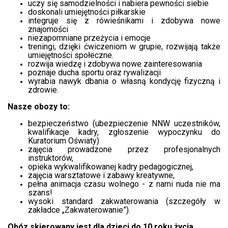
uczy się samodzielności i nabiera pewności siebie
doskonali umiejętności piłkarskie
integruje się z rówieśnikami i zdobywa nowe
znajomości
niezapomniane przeżycia i emocje
treningi, dzięki ćwiczeniom w grupie, rozwijają także
umiejętności społeczne.
rozwija wiedzę i zdobywa nowe zainteresowania
poznaje ducha sportu oraz rywalizacji
wyrabia nawyk dbania o własną kondycję fizyczną i
zdrowie.
Nasze obozy to:
bezpieczeństwo (ubezpieczenie NNW uczestników,
kwalifikacje kadry, zgłoszenie wypoczynku do
Kuratorium Oświaty)
zajęcia prowadzone przez profesjonalnych
instruktorów,
opieka wykwalifikowanej kadry pedagogicznej,
zajęcia warsztatowe i zabawy kreatywne,
pełna animacja czasu wolnego - z nami nuda nie ma
szans!
wysoki standard zakwaterowania (szczegóły w
zakładce „Zakwaterowanie”).
Obóz skierowany jest dla dzieci do 10 roku życia.