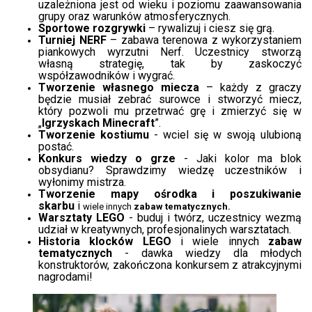
uzależniona jest od wieku i poziomu zaawansowania
grupy oraz warunków atmosferycznych.
Sportowe rozgrywki
– rywalizuj i ciesz się grą.
Turniej NERF
– zabawa terenowa z wykorzystaniem
piankowych wyrzutni Nerf. Uczestnicy stworzą
własną strategię, tak by zaskoczyć
współzawodników i wygrać.
Tworzenie własnego miecza
– każdy z graczy
będzie musiał zebrać surowce i stworzyć miecz,
który pozwoli mu przetrwać grę i zmierzyć się w
„
Igrzyskach Minecraft
”.
Tworzenie kostiumu
- wciel się w swoją ulubioną
postać.
Konkurs wiedzy o grze
- Jaki kolor ma blok
obsydianu? Sprawdzimy wiedzę uczestników i
wyłonimy mistrza.
Tworzenie mapy ośrodka i poszukiwanie
skarbu
i
wiele innych
zabaw tematycznych.​
Warsztaty LEGO
- buduj i twórz, uczestnicy wezmą
udział w kreatywnych, profesjonalinych warsztatach.
Historia klocków LEGO
i wiele innych
zabaw
tematycznych
- dawka wiedzy dla młodych
konstruktorów, zakończona konkursem z atrakcyjnymi
nagrodami!