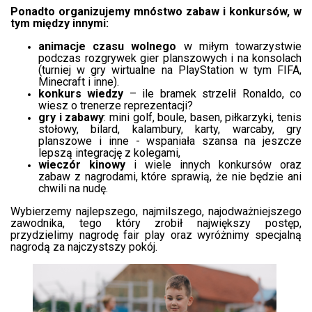
Ponadto organizujemy mnóstwo zabaw i konkursów, w
tym między innymi:
animacje czasu wolnego
w miłym towarzystwie
podczas rozgrywek gier planszowych i na konsolach
(turniej w gry wirtualne na PlayStation w tym FIFA,
Minecraft i inne).
konkurs wiedzy
– ile bramek strzelił Ronaldo, co
wiesz o trenerze reprezentacji?
gry i zabawy
: mini golf, boule, basen, piłkarzyki, tenis
stołowy, bilard, kalambury, karty, warcaby, gry
planszowe i inne - wspaniała szansa na jeszcze
lepszą integrację z kolegami,
wieczór kinowy
i wiele innych konkursów oraz
zabaw z nagrodami, które sprawią, że nie będzie ani
chwili na nudę.
Wybierzemy najlepszego, najmilszego, najodważniejszego
zawodnika, tego który zrobił największy postęp,
przydzielimy nagrodę fair play oraz wyróżnimy specjalną
nagrodą za najczystszy pokój.