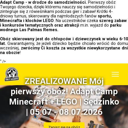
Adapt Camp - w drodze do samodzielności.
Pierwszy obóz
Twojego dziecka, dzięki któremu nauczy się samodzielności i
zintegruje się z rówieśnikami podczas gier i zabaw! Krótki 4-
dniowy turnus, skierowany dla najmłodszych fanów
sportu,
Minecrafta i klocków LEGO
. Na uczestników czeka
szereg zabaw
i konkursów tematycznych oraz atrakcji
m.in. wyjazd do
parku
wodnego Las Palmas Remes.
Obóz skierowany jest do chłopców i dziewczynek w wieku 6-10
lat.
Gwarantujemy, że jeżeli dziecko będzie chciało wrócić do dom
wcześniej,
zwrócimy Ci koszta za wszystkie niewykorzystane dn
na obozie
!
" />
ZREALIZOWANE Mój
pierwszy obóz! Adapt Camp
Minecraft + LEGO | Sędzinko
| 05.07 - 08.07.2026
Zapisz się na obóz