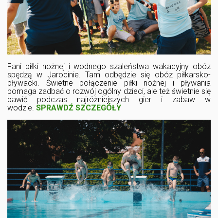
Fani piłki nożnej i wodnego szaleństwa wakacyjny obóz
spędzą w Jarocinie. Tam odbędzie się obóz piłkarsko-
pływacki. Świetne połączenie piłki nożnej i pływania
pomaga zadbać o rozwój ogólny dzieci, ale też świetnie się
bawić podczas najróżniejszych gier i zabaw w
wodzie.
SPRAWDŹ SZCZEGÓŁY