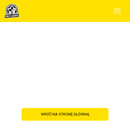
Poznaj szeroką
ofertę obozów
Akademii Piłkarskiej
Falubaz na LATO
2021
WRÓĆ NA STRONĘ GŁÓWNĄ