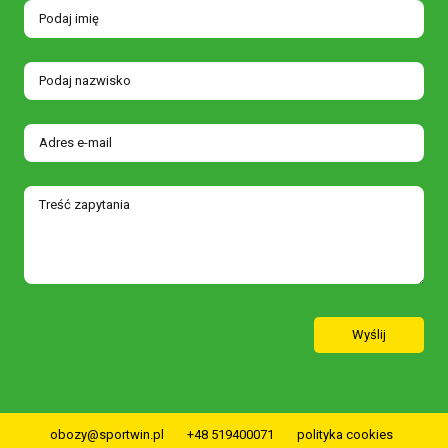
Wyślij
obozy@sportwin.pl
+48 519400071
polityka cookies