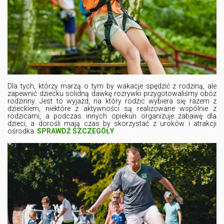
Dla tych, którzy marzą o tym by wakacje spędzić z rodziną, ale
zapewnić dziecku solidną dawkę rozrywki przygotowaliśmy obóz
rodzinny. Jest to wyjazd, na który rodzic wybiera się razem z
dzieckiem, niektóre z aktywności są realizowane wspólnie z
rodzicami, a podczas innych opiekun organizuje zabawę dla
dzieci, a dorośli mają czas by skorzystać z uroków i atrakcji
ośrodka.
SPRAWDŹ SZCZEGÓŁY