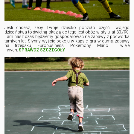
Jesli chcesz, żeby Twoje dziecko poczuło część Twojego
dzieciństwa to świetną okazją do tego jest obóz w stylu lat 80./90.
Tam nasz czas będziemy gospodarować na zabawy z podwórka
tamtych lat. Słynny wyścig pokoju w kapsle, gra w gumę, zabawy
na trzepaku, Eurobusiness, Pokemony, Mario i wiele
innych.
SPRAWDŹ SZCZEGÓŁY