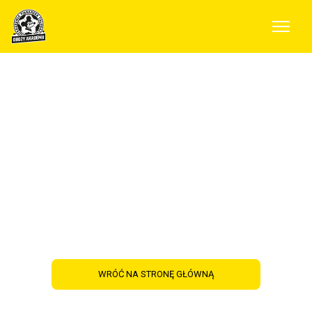
Ostatnie miejsca na
obozy Minecraft,
Brawl Stars i
Gamingowy!
WRÓĆ NA STRONĘ GŁÓWNĄ