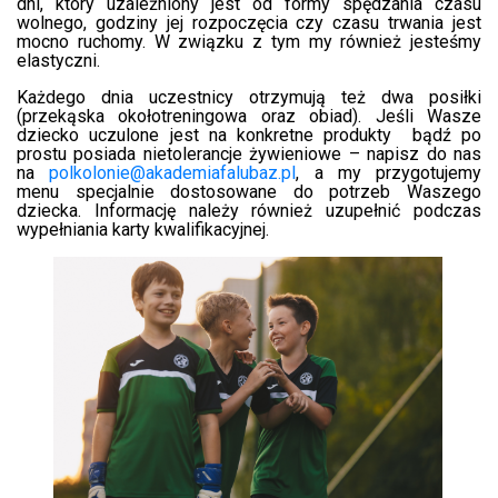
dni, który uzależniony jest od formy spędzania czasu
wolnego, godziny jej rozpoczęcia czy czasu trwania jest
mocno ruchomy. W związku z tym my również jesteśmy
elastyczni.
Każdego dnia uczestnicy otrzymują też dwa posiłki
(przekąska okołotreningowa oraz obiad). Jeśli Wasze
dziecko uczulone jest na konkretne produkty
bądź po
prostu posiada nietolerancje żywieniowe
– napisz do nas
na
polkolonie@akademiafalubaz.pl
, a my przygotujemy
menu specjalnie dostosowane do potrzeb Waszego
dziecka. Informację należy również uzupełnić podczas
wypełniania karty kwalifikacyjnej.