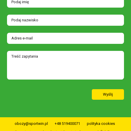
Wyślij
obozy@sportwin.pl
+48 519400071
polityka cookies