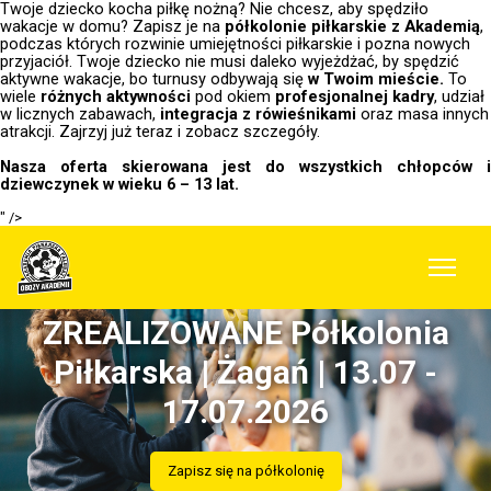
Twoje dziecko kocha piłkę nożną? Nie chcesz, aby spędziło
wakacje w domu? Zapisz je na
półkolonie piłkarskie z Akademią
,
podczas których rozwinie umiejętności piłkarskie i pozna nowych
przyjaciół. Twoje dziecko nie musi daleko wyjeżdżać, by spędzić
aktywne wakacje, bo turnusy odbywają się
w Twoim mieście.
To
wiele
różnych aktywności
pod okiem
profesjonalnej kadry
, udział
w licznych zabawach,
integracja z rówieśnikami
oraz masa innych
atrakcji. Zajrzyj już teraz i zobacz szczegóły.
Nasza oferta skierowana jest do wszystkich chłopców i
dziewczynek w wieku 6 – 13 lat.
" />
ZREALIZOWANE Półkolonia
Piłkarska | Żagań | 13.07 -
17.07.2026
Zapisz się na półkolonię