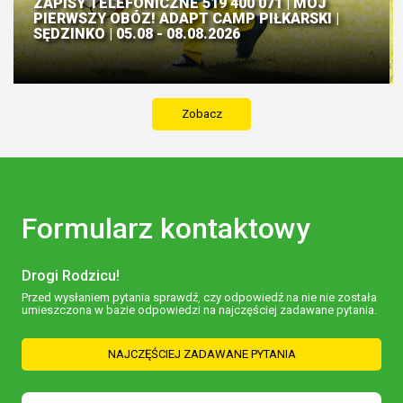
ZAPISY TELEFONICZNE 519 400 071 | MÓJ
PIERWSZY OBÓZ! ADAPT CAMP PIŁKARSKI |
SĘDZINKO | 05.08 - 08.08.2026
Zobacz
Formularz kontaktowy
Drogi Rodzicu!
Przed wysłaniem pytania sprawdź, czy odpowiedź na nie nie została
umieszczona w bazie odpowiedzi na najczęściej zadawane pytania.
NAJCZĘŚCIEJ ZADAWANE PYTANIA